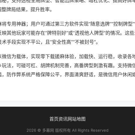
揭秘；支持透视全局牌型、智能出牌策略、暗杠优化、提高好牌
调整牌局结果，提升胜率。
将专用神器；用户可通过第三方软件实现“随意选牌”“控制牌型”
映其他玩家可能存在“牌特别好”或“透视他人牌型”的情况。这
术手段实现不平公，且“安全性高”“不被封号”。
以微信为载体，实现零下载搓麻体验，加载快、运行稳，收录各
乡玩法，可碰可杠、胡牌机制完善，高番牌型刺激有趣。支持微
槛，防作弊系统严格保障公平，界面清爽舒适，是微信用户休闲
首页
资讯
网站地图
2026 © 多幕网 版权所有 All Rights Reserved