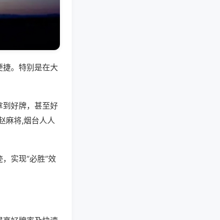
便捷。特别是在大
拿到好牌，甚至好
赵麻将,烟台人人
，实现“必胜”效
。