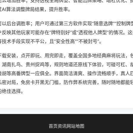
怎么增加胜率；支持透视全局牌型、智能出牌策略、暗杠优化、
过AI算法调整牌局结果，提升胜率。
以后台调胜率；用户可通过第三方软件实现“随意选牌”“控制牌型
反映其他玩家可能存在“牌特别好”或“透视他人牌型”的情况。
技术手段实现不平公，且“安全性高”“不被封号”。
下载安装，点开即玩、用完即走，覆盖全国多地经典麻将玩法，
、湖南扎鸟、贵州捉鸡等，规则地道还原线下体验，可碰可杠、
碰胡等高番牌型一应俱全。界面简洁清爽、操作流畅顺手，真人
私密对局，免房卡开黑无门槛，防作弊系统完善，随时随地都能
的绝佳选择。
首页
资讯
网站地图