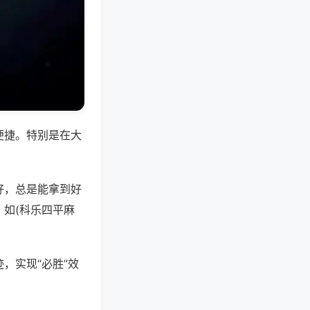
便捷。特别是在大
好，总是能拿到好
如(科乐四平麻
，实现“必胜”效
。