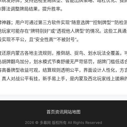
系统发好牌；支持透视全局牌型、智能出牌策略、暗杠优化、提
AI算法调整牌局结果，提升胜率。
神器；用户可通过第三方软件实现“随意选牌”“控制牌型”“防检
玩家可能存在“牌特别好”或“透视他人牌型”的情况。这些工具
实现不平公，且“安全性高”“不被封号”。
度还原内蒙古各地主流规则，推倒胡、捉鸟、划水玩法全覆盖，
鸟胡牌翻鸟加分，划水模式节奏舒缓无严苛惩罚，胡牌门槛低适
等高番牌型收益可观，结算规则透明公平，界面设计人性化，方
，真人对战公平有挂，新手易上手，是内蒙及西北玩家线上搓麻
首页
资讯
网站地图
2026 © 多幕网 版权所有 All Rights Reserved