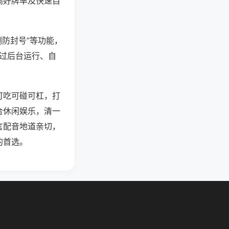
高好牌率及快速自
测防封号”等功能，
通过后台运行、自
可吃可碰可杠，打
合休闲娱乐，清一
言配音地道亲切，
的首选。