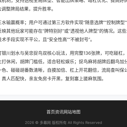
赢机制；支持透视全局牌型、智能出牌策略、暗杠优化、提高好
法调整牌局结果，提升胜率。
水输赢概率；用户可通过第三方软件实现“随意选牌”“控制牌型”
映其他玩家可能存在“牌特别好”或“透视他人牌型”的情况。这
术手段实现不平公，且“安全性高”“不被封号”。
打银川划水与吴忠捉鸟双核心玩法，用完整136张牌，可吃碰杠
主打休闲，胡牌门槛低，适合轻松娱乐；捉鸟麻将胡牌后翻鸟加
一色、碰碰胡番数清晰，自摸加倍、杠上开花翻倍，流局查叫保
、真人匹配快，亲友免房卡开黑，复刻塞上搓麻氛围。
首页
资讯
网站地图
2026 © 多幕网 版权所有 All Rights Reserved