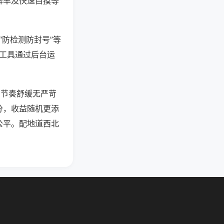
牌率及快速自摸等
“防检测防封号”等
些工具通过后台运
，节奏舒缓无严苛
分，收益随机更添
公平。配地道西北