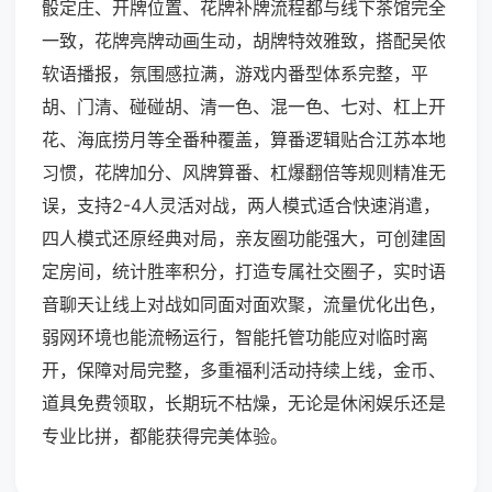
骰定庄、开牌位置、花牌补牌流程都与线下茶馆完全
一致，花牌亮牌动画生动，胡牌特效雅致，搭配吴侬
软语播报，氛围感拉满，游戏内番型体系完整，平
胡、门清、碰碰胡、清一色、混一色、七对、杠上开
花、海底捞月等全番种覆盖，算番逻辑贴合江苏本地
习惯，花牌加分、风牌算番、杠爆翻倍等规则精准无
误，支持2-4人灵活对战，两人模式适合快速消遣，
四人模式还原经典对局，亲友圈功能强大，可创建固
定房间，统计胜率积分，打造专属社交圈子，实时语
音聊天让线上对战如同面对面欢聚，流量优化出色，
弱网环境也能流畅运行，智能托管功能应对临时离
开，保障对局完整，多重福利活动持续上线，金币、
道具免费领取，长期玩不枯燥，无论是休闲娱乐还是
专业比拼，都能获得完美体验。