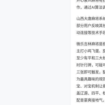
开心泉州麻将有
作，通过AI算法
山西大唐麻将系统
部分用户反映其他
动连接等技术手段
微乐吉林麻将是
主打小鸡飞蛋、
至少有平和三大
时针行牌，可碰
三张即可触发，
为最具趣味的规
宝、对宝机制让
盖辽源、四平、
配音豪爽接地气