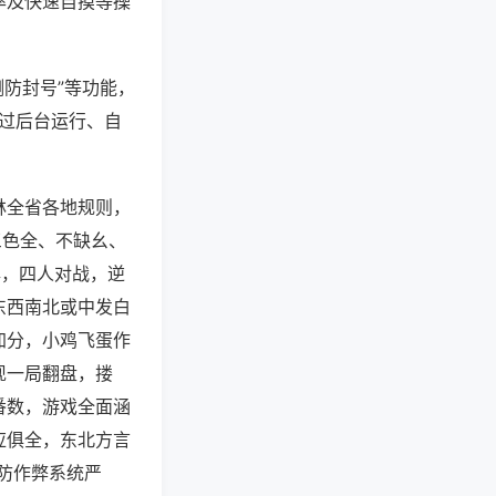
率及快速自摸等操
测防封号”等功能，
通过后台运行、自
林全省各地规则，
三色全、不缺幺、
牌，四人对战，逆
东西南北或中发白
加分，小鸡飞蛋作
现一局翻盘，搂
番数，游戏全面涵
应俱全，东北方言
防作弊系统严