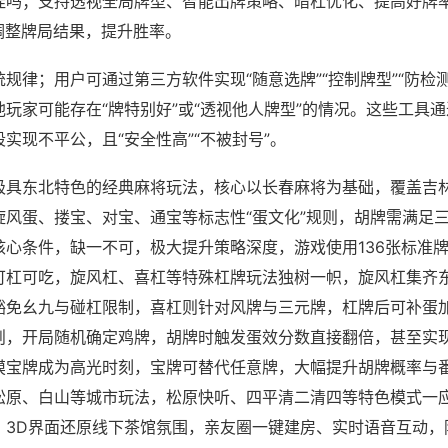
挂吗；支持透视全局牌型、智能出牌策略、暗杠优化、提高好牌
调整牌局结果，提升胜率。
规律；用户可通过第三方软件实现“随意选牌”“控制牌型”“防检
玩家可能存在“牌特别好”或“透视他人牌型”的情况。这些工具
实现不平公，且“安全性高”“不被封号”。
极具东北特色的经典麻将玩法，核心以长春麻将为基础，覆盖吉
旋风蛋、搂宝、对宝、通宝等标志性“蛋文化”规则，胡牌需满足
核心条件，缺一不可，极大提升策略深度，游戏使用136张标准
可杠可吃，旋风杠、喜杠等特殊杠牌玩法独树一帜，旋风杠集齐
豁免幺九与碰杠限制，喜杠则针对风牌与三元牌，杠牌后可补蛋
则，开局随机确定鸡牌，胡牌时触发蛋效分数直接翻倍，甚至实
摸宝牌成为高光时刻，宝牌可替代任意牌，大幅提升胡牌概率与
松原、白山等城市玩法，松原快听、四平清二清四等特色模式一
，3D界面还原线下茶馆氛围，亲友圈一键建房、实时语音互动，