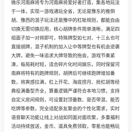
微乐河南麻将专为河南麻将爱好者打造，集各地玩法
于一体，实现一游戏通玩全省，无论是豫东的推倒
胡、豫西的混子玩法还是豫中的杠呲规则，都能自由
切换无需切换应用，核心胡牌条件简单清晰，满足四
组面子加一对将即可，特殊牌型如七对、十三幺也可
直接胡牌，混子机制的加入让中等牌型也有机会逆袭
大牌，避免一味追求大牌导致的拖沓，游戏节奏紧
凑，每局耗时短，适合碎片化时间娱乐，同时保留河
南麻将特有的跑牌规则，胡牌后可继续跑牌增加番
数，将爽感拉满，杠上开花、海底捞月、抢杠胡等经
典役满番型齐全，算番逻辑严谨符合本地习惯，支持
自定义房间规则，可设置封顶番数、是否带混、能否
吃牌等参数，完全适配亲友聚会的个性化需求，实时
语音聊天功能让线上对战如同面对面欢聚，多重福利
活动持续放送，金币、道具免费领取，零氪也能畅玩