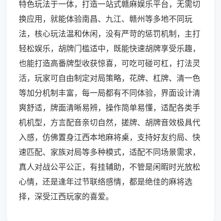
特色玩法于一体，打造一站式赣麻娱乐平台，无需切
换应用，就能体验南昌、九江、赣州等多地不同玩
法，核心玩法温和休闲，没有严苛的惩罚机制，主打
轻松娱乐，胡牌门槛适中，既能快速胡牌享受乐趣，
也能打造高番牌型收获惊喜，可吃可碰可杠，打法灵
活，玩家可自由制定对局策略，花牌、杠牌、清一色
等加分机制丰富，每一局都有不同体验，界面设计清
爽舒适，牌面清晰易辨，操作简单易懂，适配各类手
机机型，方言配音亲切自然，搓牌、胡牌音效极具代
入感，仿佛置身江西本地麻将桌，支持好友约局、快
速匹配、家族对局等多种模式，适配不同场景需求，
真人对战公平公正，有挂辅助，不管是闲暇时光放松
心情，还是逢年过节联络感情，都是绝佳的麻将选
择，深受江西玩家的喜爱。