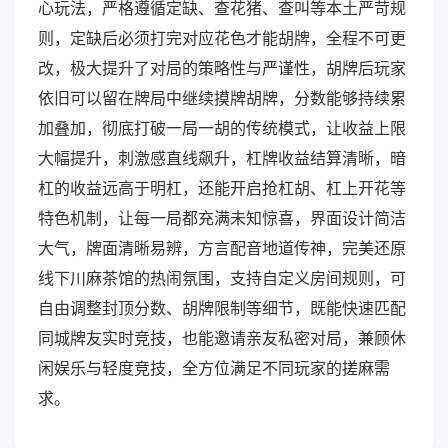
心玩法，严格遵循定缺、查花猪、查叫等本土严苛规
则，定缺后必须打完对应花色才能胡牌，全程不可更
改，极大提升了对局的策略性与严谨性，胡牌后玩家
依旧可以留在牌局中继续摸牌胡牌，分数能够持续累
加叠加，彻底打破一局一胡的传统模式，让收益上限
大幅提升，刺激感直线飙升，杠牌收益结算清晰，暗
杠的收益远高于明杠，还能开启抢杠胡、杠上开花等
特色机制，让每一局都充满未知惊喜，界面设计简洁
大气，牌面清晰易辨，方言配音地道传神，完美还原
线下川麻茶馆的热闹氛围，支持自定义房间规则，可
自由调整封顶分数、胡牌限制等细节，既能快速匹配
同城牌友实时竞技，也能邀请亲友私密对局，兼顾休
闲娱乐与轻度竞技，全方位满足不同玩家的搓麻需
求。