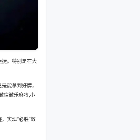
便捷。特别是在大
总是能拿到好牌，
微信微乐麻将,小
，实现“必胜”效
。