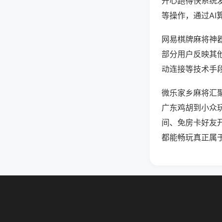
开心跑得快系统
等操作，通过AI
网易棋牌麻将神器
部分用户反映其他
动连接等技术手段
微乐家乡麻将汇
广东鸡胡到小众
间、免房卡好友
都能畅玩真正属