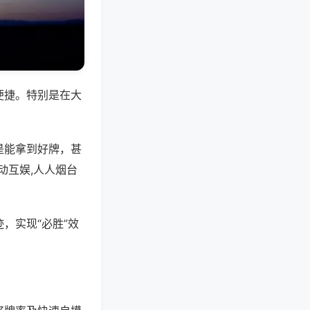
便捷。特别是在大
是能拿到好牌，甚
动互娱,人人烟台
，实现“必胜”效
。