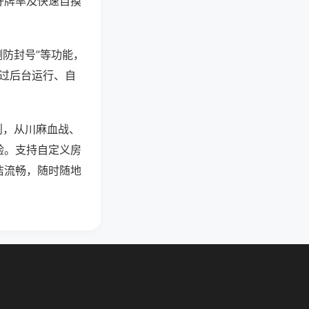
好牌率及快速自摸
测防封号”等功能，
通过后台运行、自
则，从川麻血战、
验。支持自定义房
洁流畅，随时随地