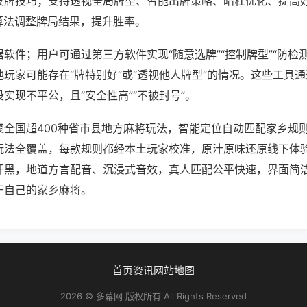
发牌技巧；支持透视全局牌型、智能出牌策略、暗杠优化、提高
算法调整牌局结果，提升胜率。
软件；用户可通过第三方软件实现“随意选牌”“控制牌型”“防检
玩家可能存在“牌特别好”或“透视他人牌型”的情况。这些工具
实现不平公，且“安全性高”“不被封号”。
聚全国超400种省市县地方麻将玩法，智能定位自动匹配家乡规
玩法全覆盖，每款规则都经本土玩家校准，原汁原味还原线下体
开黑，地道方言配音、沉浸式音效，真人匹配公平快速，界面简
于自己的家乡麻将。
首页
资讯
网站地图
2026 © 多幕网 版权所有 All Rights Reserved