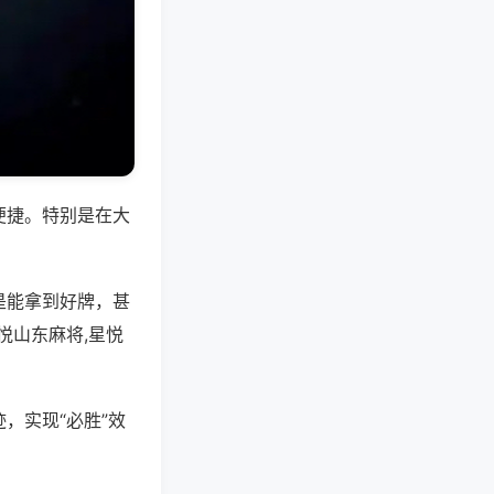
便捷。特别是在大
是能拿到好牌，甚
悦山东麻将,星悦
，实现“必胜”效
。