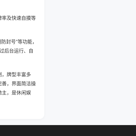
牌率及快速自摸等
测防封号”等功能，
通过后台运行、自
制，牌型丰富多
完善，界面简洁操
地主，是休闲娱