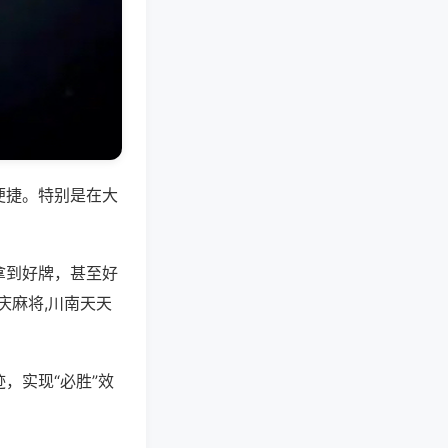
便捷。特别是在大
拿到好牌，甚至好
庆麻将,川南天天
，实现“必胜”效
。