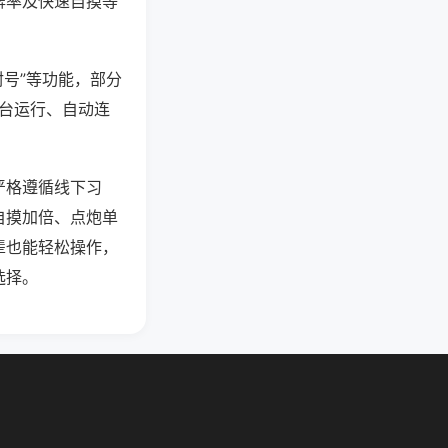
牌率及快速自摸等
封号”等功能，部分
后台运行、自动连
严格遵循线下习
自摸加倍、点炮单
辈也能轻松操作，
选择。