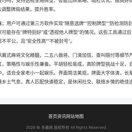
技巧吗；支持透视全局牌型、智能出牌策略、暗杠优化、提高好
法调整牌局结果，提升胜率。
；用户可通过第三方软件实现“随意选牌”“控制牌型”“防检测防
可能存在“牌特别好”或“透视他人牌型”的情况。这些工具通过
不平公，且“安全性高”“不被封号”。
承冀式麻将文化精髓，二五八做将、门清加倍、查叫赔付等细节
杠，策略性与娱乐性兼备。平胡轻松易成，高阶牌型挑战十足，
中，适合全家老小一起娱乐。界面简洁美观，牌面大字体清，长
满乡土气息，真人匹配快速稳定，是休闲社交、联络乡情的绝佳
首页
资讯
网站地图
2026 © 多幕网 版权所有 All Rights Reserved