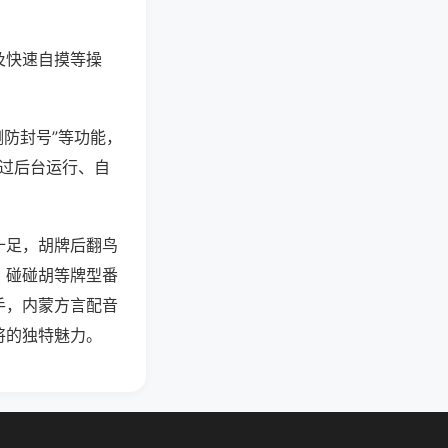
及快速自摸等操
测防封号”等功能，
通过后台运行、自
十足，胡牌后翻鸟
、碰碰胡等牌型番
手，内蒙方言配音
将的独特魅力。