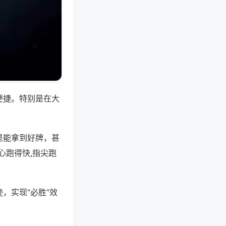
便捷。特别是在大
是能拿到好牌，甚
心跑得快,指尖跑
，实现“必胜”效
。