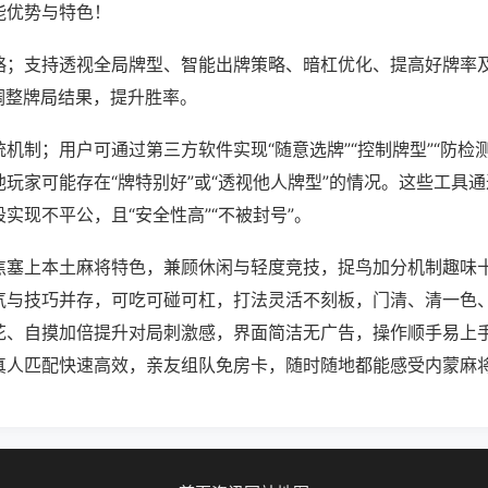
能优势与特色！
略；支持透视全局牌型、智能出牌策略、暗杠优化、提高好牌率
调整牌局结果，提升胜率。
机制；用户可通过第三方软件实现“随意选牌”“控制牌型”“防检
玩家可能存在“牌特别好”或“透视他人牌型”的情况。这些工具
实现不平公，且“安全性高”“不被封号”。
焦塞上本土麻将特色，兼顾休闲与轻度竞技，捉鸟加分机制趣味
气与技巧并存，可吃可碰可杠，打法灵活不刻板，门清、清一色
花、自摸加倍提升对局刺激感，界面简洁无广告，操作顺手易上
真人匹配快速高效，亲友组队免房卡，随时随地都能感受内蒙麻