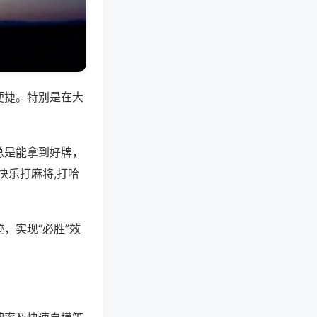
便捷。特别是在大
总是能拿到好牌，
快乐打麻将,打哈
，实现“必胜”效
。