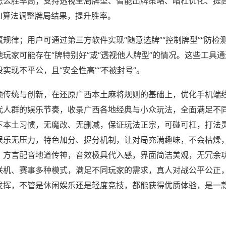
怎么胜率高；支持透视全局牌型、智能出牌策略、暗杠优化、提
AI算法调整牌局结果，提升胜率。
规律；用户可通过第三方软件实现“随意选牌”“控制牌型”“防检
玩家可能存在“牌特别好”或“透视他人牌型”的情况。这些工具
实现不平公，且“安全性高”“不被封号”。
顾传统与创新，在还原广西本土麻将规则的基础上，优化手机端
代人群的娱乐节奏，收录广西各地经典与小众玩法，全面满足不
下本土习惯，无魔改、无删减，保证玩法正宗，可碰可杠，打法
娱乐无压力，特色加分、捉分机制，让对局充满趣味，不会枯燥
，方言配音地道传神，音效极具代入感，界面简洁美观，无冗余
联机、赛事多种模式，满足不同玩家的需求，真人对战公平公正
发挥，不管是休闲娱乐还是轻度竞技，都能获得优质体验，是一