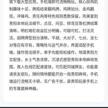
需下载大型应用，手机端即可流畅畅玩，核心捉鸡机
制趣味十足，牌局结束翻鸡牌，鸡牌加分、金鸡翻
倍，冲锋鸡、责任鸡等特色规则悉数保留，完美复刻
贵阳本地玩法细节，点豆、闷豆、转弯豆等杠牌结算
清晰，明杠暗杠收益区分明确，可碰可杠，打法灵
活，胡牌牌型划分清晰，平胡、大对子、七对、龙七
对等应有尽有，策略性与运气并存，界面适配手机
端，操作简洁顺手，单手也能轻松操作，地道贵阳方
言配音，乡土气息浓厚，沉浸式感受贵阳本地麻将氛
围，真人在线匹配速度快，可匹配同城牌友，也能邀
请亲友组队，随时随地都能开启一局贵阳麻将，手机
端运行流畅无卡顿，无广告干扰，是贵阳玩家手机上
的专属搓麻神器。