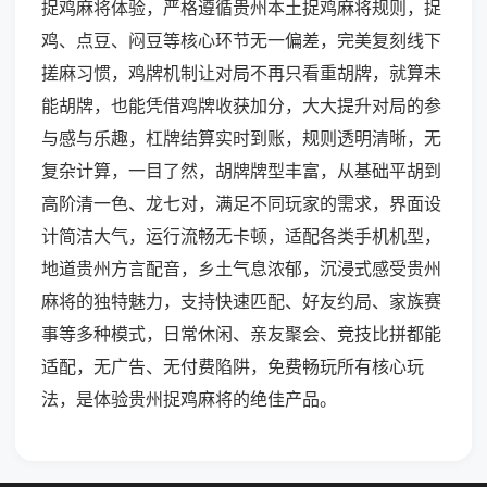
捉鸡麻将体验，严格遵循贵州本土捉鸡麻将规则，捉
鸡、点豆、闷豆等核心环节无一偏差，完美复刻线下
搓麻习惯，鸡牌机制让对局不再只看重胡牌，就算未
能胡牌，也能凭借鸡牌收获加分，大大提升对局的参
与感与乐趣，杠牌结算实时到账，规则透明清晰，无
复杂计算，一目了然，胡牌牌型丰富，从基础平胡到
高阶清一色、龙七对，满足不同玩家的需求，界面设
计简洁大气，运行流畅无卡顿，适配各类手机机型，
地道贵州方言配音，乡土气息浓郁，沉浸式感受贵州
麻将的独特魅力，支持快速匹配、好友约局、家族赛
事等多种模式，日常休闲、亲友聚会、竞技比拼都能
适配，无广告、无付费陷阱，免费畅玩所有核心玩
法，是体验贵州捉鸡麻将的绝佳产品。