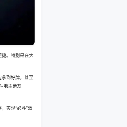
便捷。特别是在大
能拿到好牌，甚至
斗地主亲友
，实现“必胜”效
。