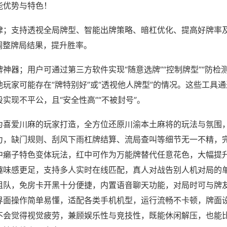
能优势与特色！
律；支持透视全局牌型、智能出牌策略、暗杠优化、提高好牌率
调整牌局结果，提升胜率。
神器；用户可通过第三方软件实现“随意选牌”“控制牌型”“防检
玩家可能存在“牌特别好”或“透视他人牌型”的情况。这些工具
实现不平公，且“安全性高”“不被封号”。
为喜爱川麻的玩家打造，全方位还原川渝本土麻将的玩法与氛围
力，缺门规则、刮风下雨杠牌结算、流局查叫等细节无一不精，
中癞子特色变体玩法，红中可作为万能牌替代任意花色，大幅提
趣味感更足，支持多人实时在线匹配，真人对战告别人机对局的
组队，免房卡开黑十分便捷，内置语音聊天功能，对局时可与牌
界面操作简单易懂，适配各类手机机型，运行流畅不卡顿，牌面
不会觉得视觉疲劳，兼顾娱乐性与竞技性，既能休闲解压，也能