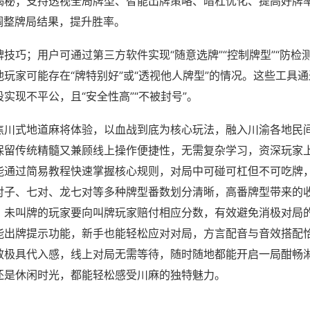
揭秘；支持透视全局牌型、智能出牌策略、暗杠优化、提高好牌
调整牌局结果，提升胜率。
技巧；用户可通过第三方软件实现“随意选牌”“控制牌型”“防检
玩家可能存在“牌特别好”或“透视他人牌型”的情况。这些工具
实现不平公，且“安全性高”“不被封号”。
焦川式地道麻将体验，以血战到底为核心玩法，融入川渝各地民
保留传统精髓又兼顾线上操作便捷性，无需复杂学习，资深玩家
能通过简易教程快速掌握核心规则，对局中可碰可杠但不可吃牌
对子、七对、龙七对等多种牌型番数划分清晰，高番牌型带来的
，未叫牌的玩家要向叫牌玩家赔付相应分数，有效避免消极对局
能出牌提示功能，新手也能轻松应对对局，方言配音与音效搭配
效极具代入感，线上对局无需等待，随时随地都能开启一局酣畅
还是休闲时光，都能轻松感受川麻的独特魅力。