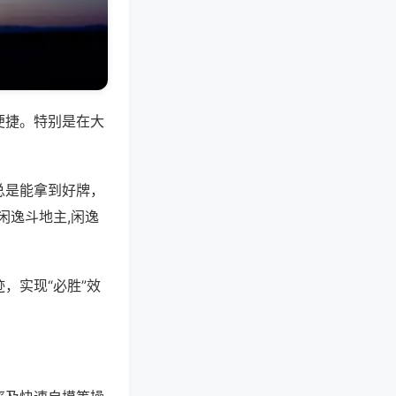
便捷。特别是在大
总是能拿到好牌，
闲逸斗地主,闲逸
，实现“必胜”效
。