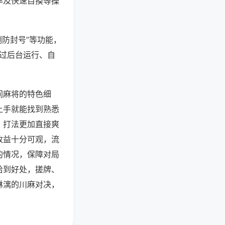
率及快速自摸等操
测防封号”等功能，
通过后台运行、自
间麻将的特色细
上手就能找到熟悉
，打法更加直接爽
收益十分可观，流
的情况，保障对局
恰到好处，搓牌、
淋漓的川麻对决，