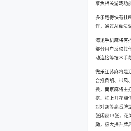
聚焦相关游戏功
多乐跑得快有挂
作，通过AI算法
海迅手机麻将有挂
部分用户反映其他
动连接等技术手段
微乐江苏麻将是
合推倒胡、带风、
换，南京麻将主
搭、杠上开花翻
对对胡等高番牌
张闲家13张，
励，极大提升牌