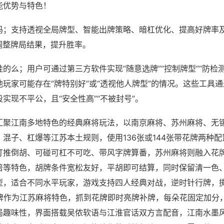
能优势与特色！
吗；支持透视全局牌型、智能出牌策略、暗杠优化、提高好牌率
调整牌局结果，提升胜率。
的么；用户可通过第三方软件实现“随意选牌”“控制牌型”“防检
玩家可能存在“牌特别好”或“透视他人牌型”的情况。这些工具
实现不平公，且“安全性高”“不被封号”。
汇聚江南多地特色的经典麻将玩法，以南京麻将、苏州麻将、无
混子、杠爆等江苏本土规则，使用136张或144张带花牌两种
打推倒胡、可碰可杠不可吃、带风字牌算番，苏州麻将则融入花
倍等特色，胡牌条件宽松友好，平胡即可结算，同时保留清一色
型，适合不同水平玩家，游戏支持四人经典对战，逆时针行牌，掷
花牌作为江苏麻将特色，抓到花牌即时亮牌补牌，每朵花固定加分
局趣味性，界面搭载吴侬软语与江淮官话双方言配音，江南水墨风