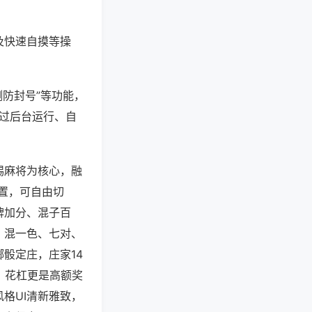
及快速自摸等操
测防封号”等功能，
通过后台运行、自
锡麻将为核心，融
配置，可自由切
牌加分、混子百
、混一色、七对、
骰定庄，庄家14
，花杠更是高额奖
格UI清新雅致，