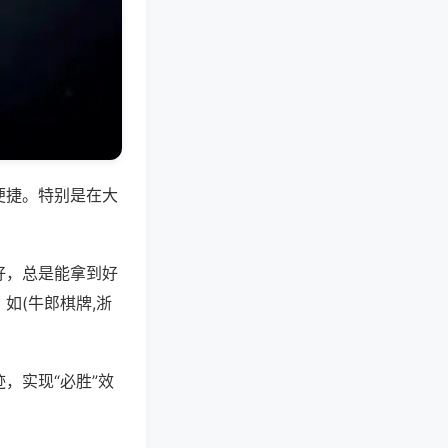
便捷。特别是在大
好，总是能拿到好
如(牛郎棋牌,浙
，实现“必胜”效
。