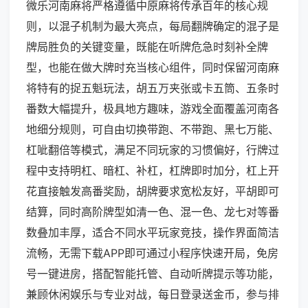
微乐河南麻将严格遵循中原麻将传承百年的核心规
则，以混子机制为最大亮点，每局翻牌确定的混子是
牌局胜负的关键变量，既能在听牌危急时刻补全牌
型，也能在做大牌时充当核心组件，同时保留河南麻
将特有的捉五魁玩法，胡五万夹张或卡五筒、五条时
番数大幅提升，极具地方趣味，游戏全面覆盖河南各
地细分规则，可自由切换带跑、不带跑、黑七万能、
杠呲翻倍等模式，满足不同玩家的习惯偏好，行牌过
程中支持明杠、暗杠、补杠，杠牌即时加分，杠上开
花直接触发高番奖励，胡牌要求宽松友好，平胡即可
结算，同时高阶牌型如清一色、混一色、龙七对等番
数叠加丰厚，适合不同水平玩家竞技，操作界面简洁
流畅，无需下载APP即可通过小程序快速开局，免房
号一键进房，搭配智能托管、自动听牌提示等功能，
兼顾休闲娱乐与专业对战，每日登录送金币，参与排