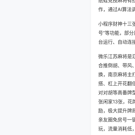
纸蛙竞技麻将有
作，通过AI算法
小程序财神十三张
号”等功能，部分
台运行、自动连接
微乐江苏麻将是
合推倒胡、带风、
换，南京麻将主
搭、杠上开花翻
对对胡等高番牌
张闲家13张，
励，极大提升牌
亲友圈免房号一
玩，流量消耗低