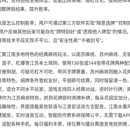
挂吗；支持透视全局牌型、智能出牌策略、暗杠优化、提高好牌
调整牌局结果，提升胜率。
是怎么控制胜率；用户可通过第三方软件实现“随意选牌”“控制牌
用户反映其他玩家可能存在“牌特别好”或“透视他人牌型”的情况
等技术手段实现不平公，且“安全性高”“不被封号”。
汇聚江南多地特色的经典麻将玩法，以南京麻将、苏州麻将、无
混子、杠爆等江苏本土规则，使用136张或144张带花牌两种
打推倒胡、可碰可杠不可吃、带风字牌算番，苏州麻将则融入花
倍等特色，胡牌条件宽松友好，平胡即可结算，同时保留清一色
型，适合不同水平玩家，游戏支持四人经典对战，逆时针行牌，掷
花牌作为江苏麻将特色，抓到花牌即时亮牌补牌，每朵花固定加分
局趣味性，界面搭载吴侬软语与江淮官话双方言配音，江南水墨风
键建房，实时语音互动，智能防作弊系统保障公平，无需下载AP
，适配各种手机，每日福利丰厚，排位赛与擂台赛激发竞技热情