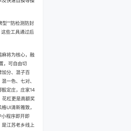
率及快速自摸等操
型”“防检测防封
。这些工具通过后
锡麻将为核心，融
配置，可自由切
牌加分、混子百
、混一色、七对、
骰定庄，庄家14
，花杠更是高额奖
格UI清新雅致，
P小程序即开即
，是江苏老乡线上