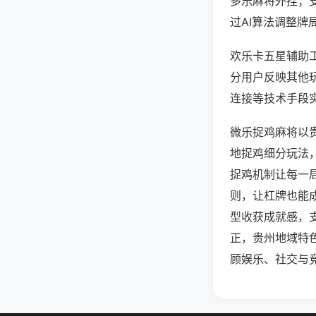
多乐麻将外挂；
过AI算法调整牌
欢乐卡五星辅助工
分用户反映其他玩
连接等技术手段实
微乐捉鸡麻将以
地捉鸡细分玩法
捉鸡机制让每一
则，让杠牌也能
型收获成就感，
正，贵州地域特
顾娱乐、社交与