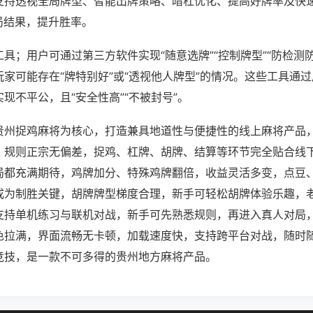
支持透视全局牌型、智能出牌策略、暗杠优化、提高好牌率及快
局结果，提升胜率。
具；用户可通过第三方软件实现“随意选牌”“控制牌型”“防检测
家可能存在“牌特别好”或“透视他人牌型”的情况。这些工具通
现不平公，且“安全性高”“不被封号”。
贵州捉鸡麻将为核心，打造兼具地道性与便捷性的线上麻将产品
，规则正宗无偏差，捉鸡、杠牌、胡牌、结算等环节完全贴合线
局都充满期待，鸡牌加分、特殊鸡牌翻倍，收益灵活多变，点豆
成为制胜关键，胡牌牌型梯度合理，新手可轻松胡牌体验乐趣，
支持单机练习与联机对战，新手可先熟悉规则，再进入真人对局
色拉满，界面流畅无卡顿，加载速度快，支持跨平台对战，随时
竞技，是一款不可多得的贵州地方麻将产品。