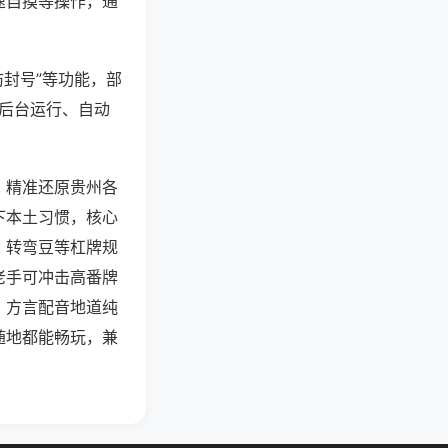
速自摸等操作，通
防封号”等功能，部
过后台运行、自动
，精准还原贵州各
下本土习惯，核心
、转弯豆等杠牌规
老手可冲击高番牌
，方言配音地道纯
随地都能畅玩，兼