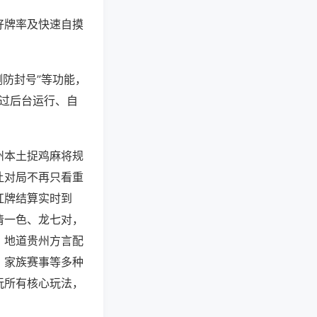
好牌率及快速自摸
测防封号”等功能，
通过后台运行、自
州本土捉鸡麻将规
让对局不再只看重
杠牌结算实时到
清一色、龙七对，
，地道贵州方言配
、家族赛事等多种
玩所有核心玩法，