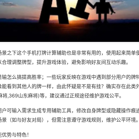
场景之下这个手机打牌计算辅助也是非常有用的，使用起来简单
以合理调整牌型，提升游戏体验，避免影响好友间互动乐趣。
是输怎么搞提高胜率；一些玩家反映在游戏中遇到部分用户的牌
像能看到其他人的牌一样，由此怀疑是不是有挂？确实存在此类外
人麻将,369山东麻将)等，建议通过正规途径维护游戏公平。
用户可输入需求生成专用辅助工具，修改自身牌型或隐藏操作痕迹
场景（如与好友对局），但需注意遵守游戏规则，维护公平环境
能优势与特色！