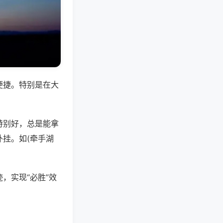
便捷。特别是在大
特别好，总是能拿
挂。如(牵手湖
，实现“必胜”效
。