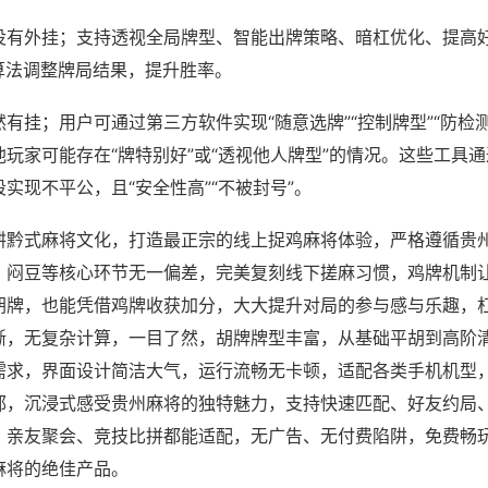
没有外挂；支持透视全局牌型、智能出牌策略、暗杠优化、提高
算法调整牌局结果，提升胜率。
有挂；用户可通过第三方软件实现“随意选牌”“控制牌型”“防检
玩家可能存在“牌特别好”或“透视他人牌型”的情况。这些工具
实现不平公，且“安全性高”“不被封号”。
耕黔式麻将文化，打造最正宗的线上捉鸡麻将体验，严格遵循贵
、闷豆等核心环节无一偏差，完美复刻线下搓麻习惯，鸡牌机制
胡牌，也能凭借鸡牌收获加分，大大提升对局的参与感与乐趣，
晰，无复杂计算，一目了然，胡牌牌型丰富，从基础平胡到高阶
需求，界面设计简洁大气，运行流畅无卡顿，适配各类手机机型
郁，沉浸式感受贵州麻将的独特魅力，支持快速匹配、好友约局
、亲友聚会、竞技比拼都能适配，无广告、无付费陷阱，免费畅
麻将的绝佳产品。