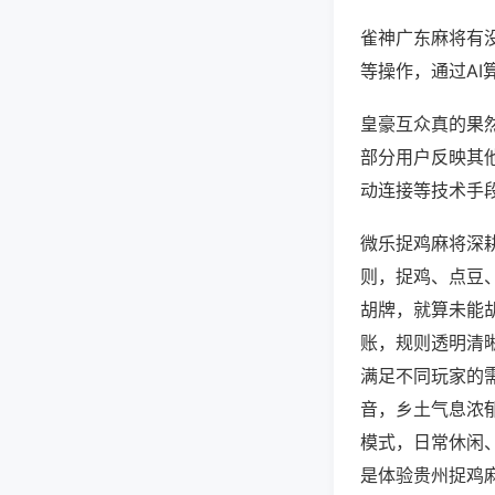
雀神广东麻将有
等操作，通过AI
皇豪互众真的果然
部分用户反映其他
动连接等技术手段
微乐捉鸡麻将深
则，捉鸡、点豆
胡牌，就算未能
账，规则透明清
满足不同玩家的
音，乡土气息浓
模式，日常休闲
是体验贵州捉鸡