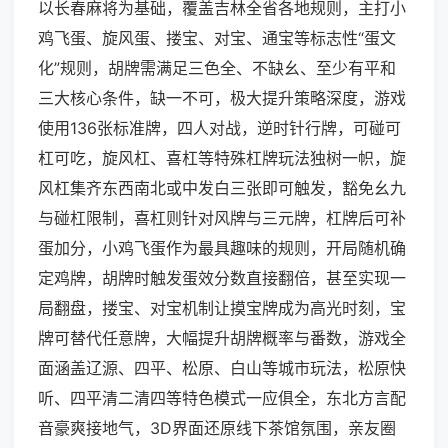
以长春麻将为基础，覆盖吉林全省各地规则，主打小
鸡飞蛋、旋风蛋、搂宝、对宝、通宝等标志性“蛋文
化”规则，胡牌需满足三色全、不缺幺、至少有平和
三大核心条件，缺一不可，极大提升策略深度，游戏
使用136张标准牌，四人对战，逆时针行牌，可碰可
杠可吃，旋风杠、喜杠等特殊杠牌玩法独树一帜，旋
风杠集齐东西南北或中发白三张即可触发，豁免幺九
与碰杠限制，喜杠则针对风牌与三元牌，杠牌后可补
蛋加分，小鸡飞蛋作为最具趣味的规则，开局随机确
定鸡牌，胡牌时触发蛋效分数直接翻倍，甚至实现一
局翻盘，搂宝、对宝机制让摸宝牌成为高光时刻，宝
牌可替代任意牌，大幅提升胡牌概率与番数，游戏全
面涵盖辽源、四平、松原、白山等城市玩法，松原快
听、四平清二清四等特色模式一应俱全，东北方言配
音豪爽接地气，3D界面还原线下茶馆氛围，亲友圈