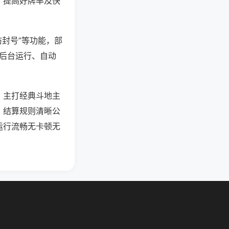
、提高好牌率及快
防封号”等功能，部
过后台运行、自动
，主打经典斗地主
，结算规则清晰公
运行流畅无卡顿无