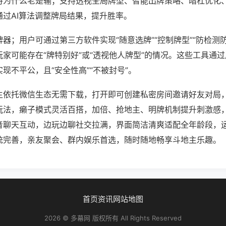
将为什么老是输；支持透视全局牌型、智能出牌策略、暗杠优化
通过AI算法调整牌局结果，提升胜率。
器；用户可通过第三方软件实现“随意选牌”“控制牌型”“防检测
家可能存在“牌特别好”或“透视他人牌型”的情况。这些工具通
现不平公，且“安全性高”“不被封号”。
主依托微信生态无需下载，打开即可创建私密房间邀请好友对局
玩法，癞子模式灵活百搭，加倍、抢地主、明牌机制提升刺激感
音聊天互动，边玩边聊社交拉满，界面简洁清爽适配全年龄段，
统完善，亲友聚会、群内娱乐首选，随时随地畅享斗地主乐趣。
首页
资讯
网站地图
2026 © 多幕网 版权所有 All Rights Reserved