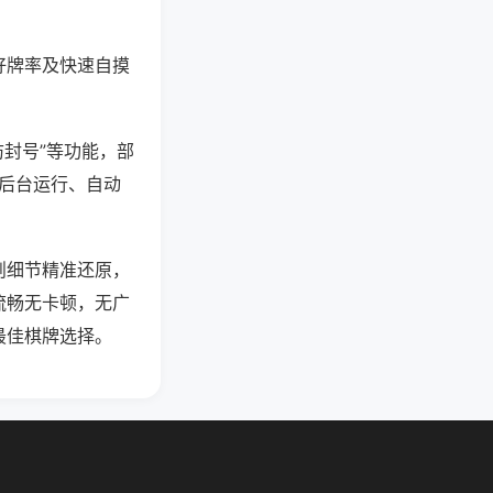
好牌率及快速自摸
防封号”等功能，部
过后台运行、自动
则细节精准还原，
流畅无卡顿，无广
最佳棋牌选择。