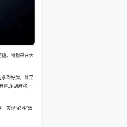
便捷。特别是在大
能拿到好牌，甚至
将,乐胡麻将,一
，实现“必胜”效
。