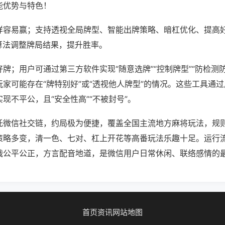
能优势与特色！
样容易赢；支持透视全局牌型、智能出牌策略、暗杠优化、提高
算法调整牌局结果，提升胜率。
牌；用户可通过第三方软件实现“随意选牌”“控制牌型”“防检测
家可能存在“牌特别好”或“透视他人牌型”的情况。这些工具通
现不平公，且“安全性高”“不被封号”。
托微信社交链，约局极为便捷，覆盖全国主流地方麻将玩法，规
策略多变，清一色、七对、杠上开花等高番玩法乐趣十足。运行
战公平公正，方言配音地道，是微信用户日常休闲、联络感情的
首页
资讯
网站地图