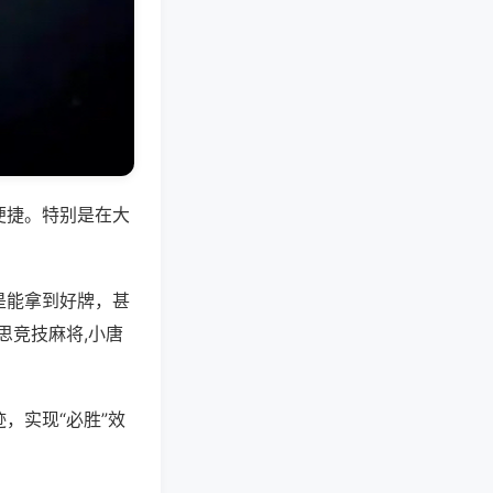
便捷。特别是在大
是能拿到好牌，甚
思竞技麻将,小唐
，实现“必胜”效
。