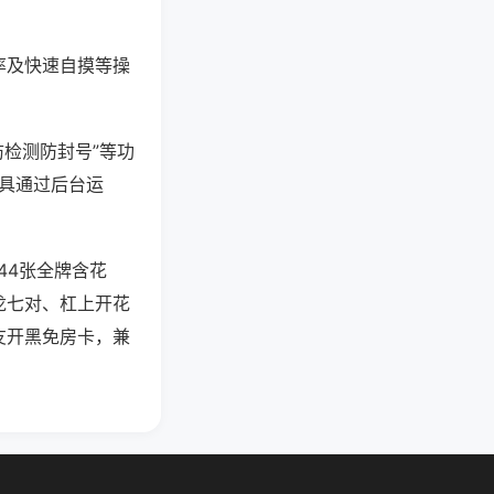
率及快速自摸等操
防检测防封号”等功
工具通过后台运
44张全牌含花
龙七对、杠上开花
友开黑免房卡，兼