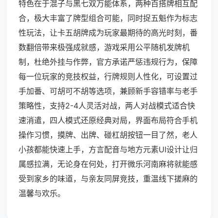
特色在于混子与黑七双万能体系，两种百搭牌相互配
合，极大丰富了牌型组合可能，同时捉五魁作为标志
性玩法，让卡五胡牌成为玩家最期待的高光时刻，番
数翻倍带来极强成就感，游戏采用公平随机发牌机
制，杜绝外挂与作弊，官方承诺严惩违规行为，保障
每一位玩家的竞技权益，行牌规则人性化，可设置过
手加番、可胡可不胡等选项，兼顾新手容错率与老手
策略性，支持2-4人灵活对战，两人对战模式适合快
速消遣，四人模式还原经典对局，界面布局符合手机
操作习惯，摸牌、出牌、碰杠胡按钮一目了然，老人
小孩都能快速上手，方言配音与地方元素UI设计让归
属感拉满，无论身在何处，打开微乐河南麻将就能感
受到家乡的味道，与亲友同屏竞技，重温线下搓麻的
温馨与欢乐。