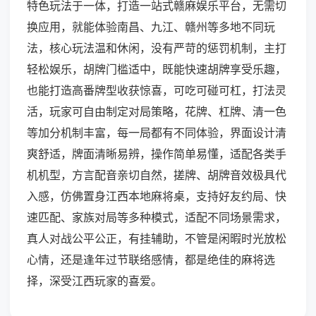
特色玩法于一体，打造一站式赣麻娱乐平台，无需切
换应用，就能体验南昌、九江、赣州等多地不同玩
法，核心玩法温和休闲，没有严苛的惩罚机制，主打
轻松娱乐，胡牌门槛适中，既能快速胡牌享受乐趣，
也能打造高番牌型收获惊喜，可吃可碰可杠，打法灵
活，玩家可自由制定对局策略，花牌、杠牌、清一色
等加分机制丰富，每一局都有不同体验，界面设计清
爽舒适，牌面清晰易辨，操作简单易懂，适配各类手
机机型，方言配音亲切自然，搓牌、胡牌音效极具代
入感，仿佛置身江西本地麻将桌，支持好友约局、快
速匹配、家族对局等多种模式，适配不同场景需求，
真人对战公平公正，有挂辅助，不管是闲暇时光放松
心情，还是逢年过节联络感情，都是绝佳的麻将选
择，深受江西玩家的喜爱。